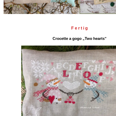
F e r t i g
Crocette a gogo „Two hearts“