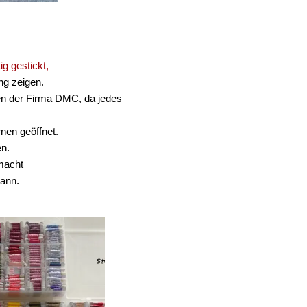
tig gestickt,
ng zeigen.
ben der Firma DMC, da jedes
.
en geöffnet.
en.
macht
kann.