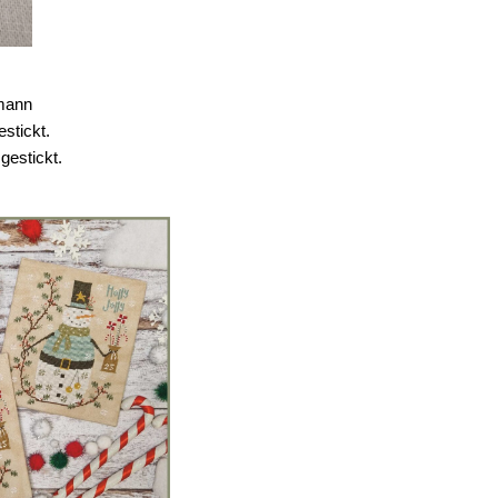
emann
stickt.
gestickt.