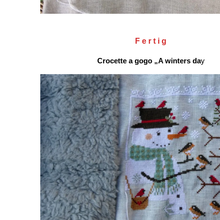
F e r t i g
Crocette a gogo „A winters da
y